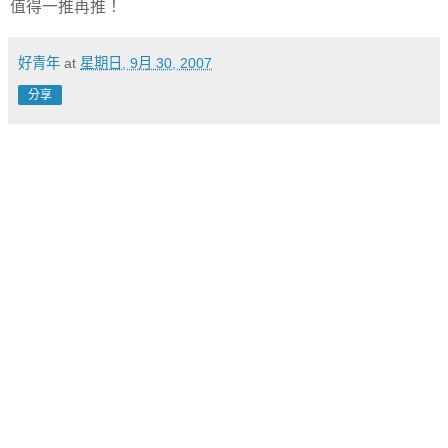
值得一推再推！
好青年
at
星期日, 9月 30, 2007
分享